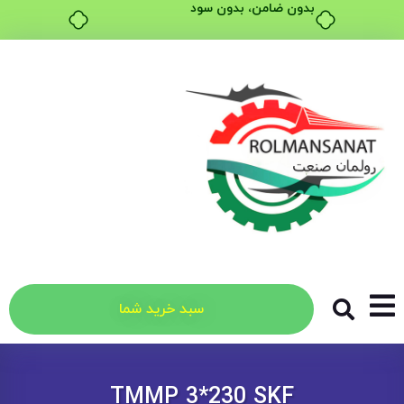
بدون ضامن، بدون سود
سبد خرید شما
TMMP 3*230 SKF