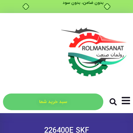
بدون ضامن، بدون سود
سبد خرید شما
226400E SKF