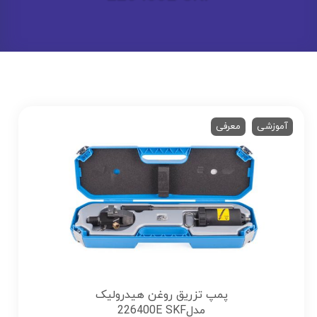
آموزشی
معرفی
پمپ تزریق روغن هیدرولیک
مدل226400E SKF