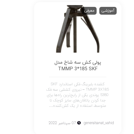
آموزشی
معرفی
پولی کش سه شاخ مدل
TMMP 3*185 SKF
کشنده بلبرینگ فکی استاندارد SKF
TMMP 3X185 – نیروی کششی سه فک
5380 پوندی یکی از رایج‌ترین راه‌ها برای
جدا کردن یاتاقان‌های سایز کوچک تا
متوسط، استفاده از یک کش‌کننده…
generalsanat_vahid
07 سپتامبر 2022