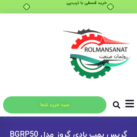
خرید قسطی با ترب‌پی
سبد خرید شما
گریس پمپ بادی گروز مدل BGRP50