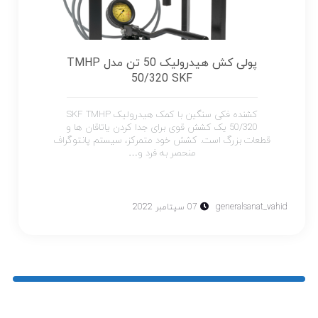
پولی کش هیدرولیک 50 تن مدل TMHP
50/320 SKF
کشنده فکی سنگین با کمک هیدرولیک SKF TMHP
50/320 یک کشش قوی برای جدا کردن یاتاقان ها و
قطعات بزرگ است. کشش خود متمرکز، سیستم پانتوگراف
منحصر به فرد و…
generalsanat_vahid
07 سپتامبر 2022