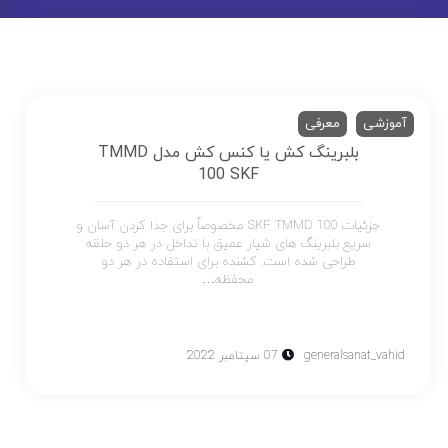
آموزشی
معرفی
بلبرینگ کش یا کنس کش مدل TMMD
100 SKF
جزئیات SKF TMMD 100 مخصوصاً برای جدا کردن آسان و
سریع بلبرینگ های شیار عمیق با تداخل در هر دو حلقه
طراحی شده است. کشنده برای استفاده در هر دو
محفظه…
generalsanat_vahid
07 سپتامبر 2022