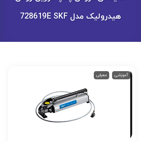
هیدرولیک مدل 728619E SKF
آموزشی
معرفی