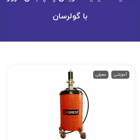
با گولرسان
آموزشی
معرفی