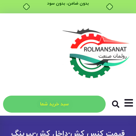
بدون ضامن، بدون سود
خرید قسطی با ترب‌پی
سبد خرید شما
قیمت کنس کش-داخل کش-بیرینگ