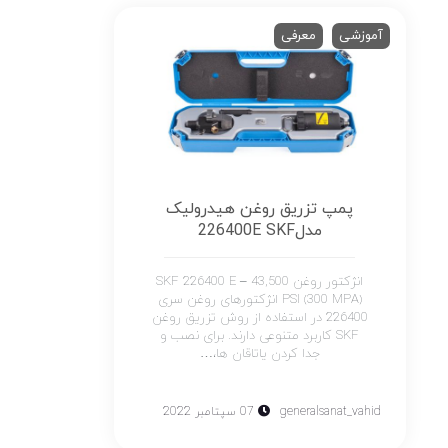
آموزشی
معرفی
پمپ تزریق روغن هیدرولیک
مدل226400E SKF
انژکتور روغن SKF 226400 E – 43,500
PSI (300 MPA) انژکتورهای روغن سری
226400 در استفاده از روش تزریق روغن
SKF کاربرد متنوعی دارند. برای نصب و
جدا کردن یاتاقان ها،…
generalsanat_vahid
07 سپتامبر 2022