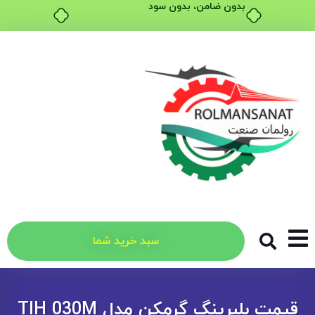
بدون ضامن، بدون سود
سبد خرید شما
قیمت بلبرینگ گرمکن مدل TIH 030M