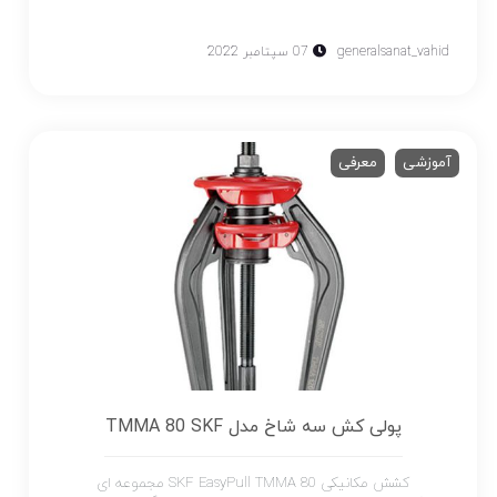
generalsanat_vahid
07 سپتامبر 2022
آموزشی
معرفی
پولی کش سه شاخ مدل TMMA 80 SKF
کشش مکانیکی SKF EasyPull TMMA 80 مجموعه ای