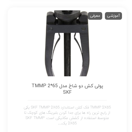
آموزشی
معرفی
پولی کش دو شاخ مدل TMMP 2*65
SKF
TMMP 2X65 فک کش استاندارد SKF TMMP 2X65 یکی
از رایج ترین راه ها برای جدا کردن بلبرینگ های کوچک تا
متوسط ​​استفاده از کشش مکانیکی است. SKF TMMP
2X65 یک…