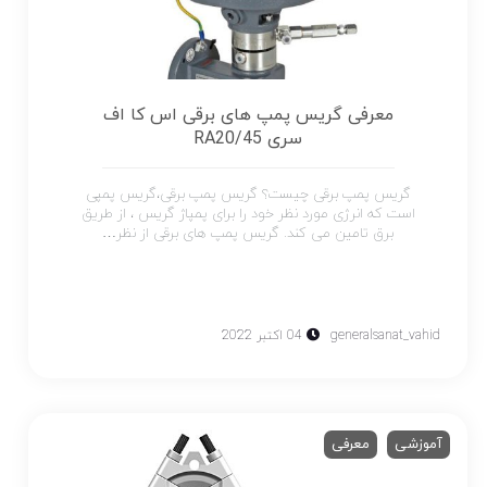
معرفی گریس پمپ های برقی اس کا اف
سری RA20/45
گریس پمپ برقی چیست؟ گریس پمپ برقی،گریس پمپی
است که انرژی مورد نظر خود را برای پمپاژ گریس ، از طریق
برق تامین می کند. گریس پمپ های برقی از نظر…
generalsanat_vahid
04 اکتبر 2022
آموزشی
معرفی