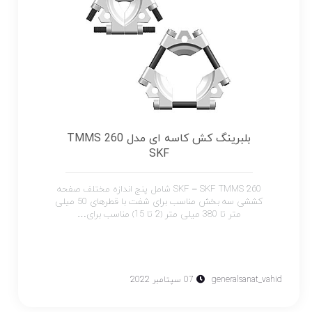
بلبرینگ کش کاسه ای مدل TMMS 260
SKF
SKF – SKF TMMS 260 شامل پنج اندازه مختلف صفحه
کششی سه بخش مناسب برای شفت با قطرهای 50 میلی
متر تا 380 میلی متر (2 تا 15) مناسب برای…
generalsanat_vahid
07 سپتامبر 2022