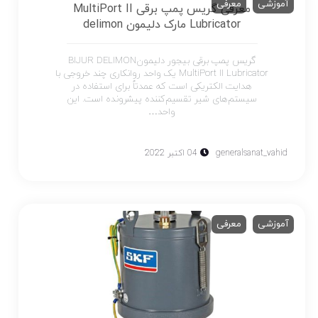
آموزشی
معرفی
معرفی گریس پمپ برقی MultiPort II
Lubricator مارک دلیمون delimon
گریس پمپ برقی بیجور دلیمونBIJUR DELIMON
MultiPort II Lubricator یک واحد روانکاری چند خروجی با
هدایت الکتریکی است که عمدتاً برای استفاده در
سیستم‌های شیر تقسیم‌کننده پیشرونده است. این
واحد…
generalsanat_vahid
04 اکتبر 2022
آموزشی
معرفی