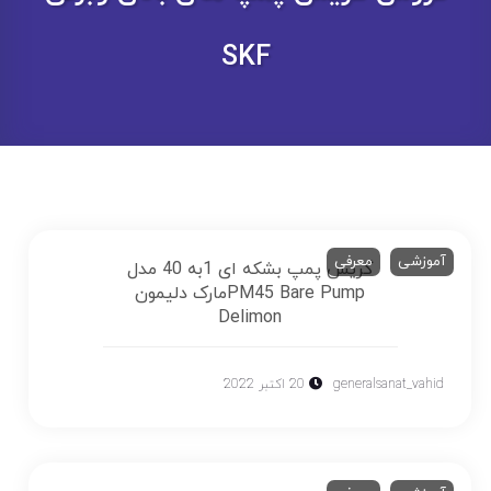
SKF
آموزشی
معرفی
گریس پمپ بشکه ای 1به 40 مدل
PM45 Bare Pumpمارک دلیمون
Delimon
generalsanat_vahid
20 اکتبر 2022