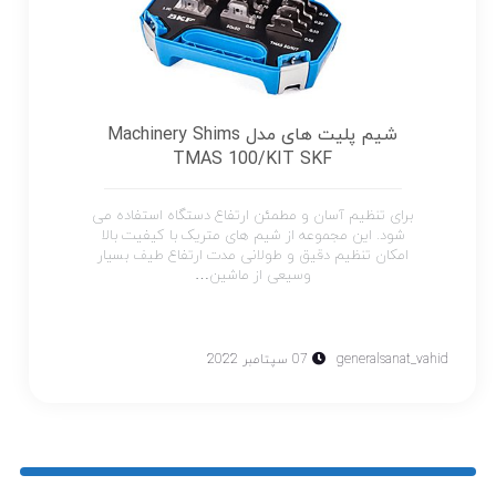
شیم پلیت های مدل Machinery Shims
TMAS 100/KIT SKF
برای تنظیم آسان و مطمئن ارتفاع دستگاه استفاده می
شود. این مجموعه از شیم های متریک با کیفیت بالا
امکان تنظیم دقیق و طولانی مدت ارتفاع طیف بسیار
وسیعی از ماشین…
generalsanat_vahid
07 سپتامبر 2022