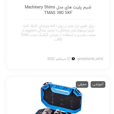
شیم پلیت های مدل Machinery Shims
TMAS 380 SKF
برای تغییر این متن بر روی دکمه ویرایش کلیک کنید.
لورم ایپسوم متن ساختگی با تولید سادگی نامفهوم از
صنعت چاپ و با استفاده از طراحان گرافیک است. TMAS
380…
generalsanat_vahid
07 سپتامبر 2022
آموزشی
معرفی