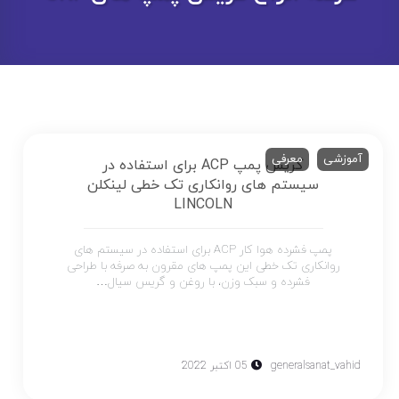
آموزشی
معرفی
گریس پمپ ACP برای استفاده در
سیستم های روانکاری تک خطی لینکلن
LINCOLN
پمپ فشرده هوا کار ACP برای استفاده در سیستم های
روانکاری تک خطی این پمپ های مقرون به صرفه با طراحی
فشرده و سبک وزن، با روغن و گریس سیال…
generalsanat_vahid
05 اکتبر 2022