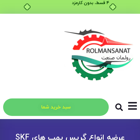
۴ قسط، بدون کارمزد
سبد خرید شما
عرضه انواع گریس پمپ های SKF