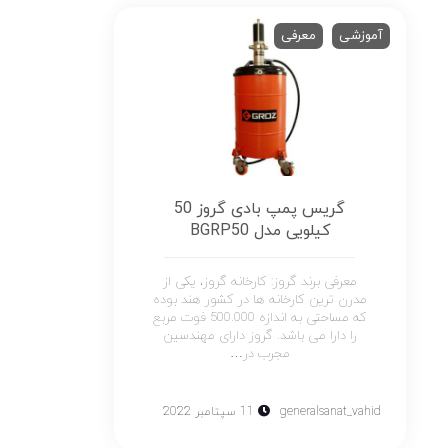
آموزشی
معرفی
گریس پمپ بادی گروز 50
کیلویی مدل BGRP50
معرفی برند گروز: کارخانه گروز، یکی از
مدرن ترین کارخانه ها در کشور هند بوده
که مساحتی به اندازه 500.000 فوت مربع
را دارا می باشد. گروز دارای مهندسین
مجرب در…
generalsanat_vahid
11 سپتامبر 2022