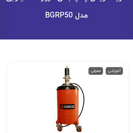
مدل BGRP50
آموزشی
معرفی