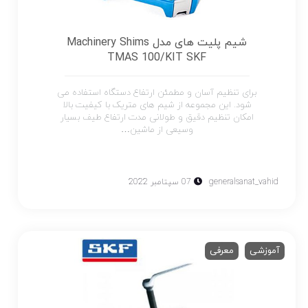
شیم پلیت های مدل Machinery Shims
TMAS 100/KIT SKF
برای تنظیم آسان و مطمئن ارتفاع دستگاه استفاده می
شود. این مجموعه از شیم های متریک با کیفیت بالا
امکان تنظیم دقیق و طولانی مدت ارتفاع طیف بسیار
وسیعی از ماشین…
generalsanat_vahid
07 سپتامبر 2022
آموزشی
معرفی