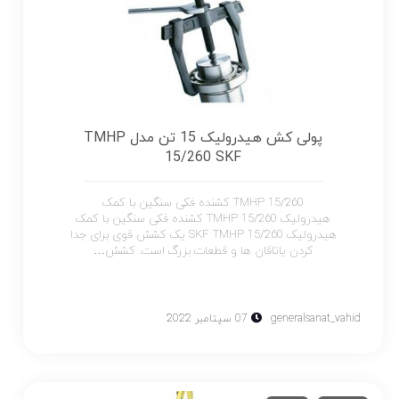
پولی کش هیدرولیک 15 تن مدل TMHP
15/260 SKF
TMHP 15/260 کشنده فکی سنگین با کمک
هیدرولیک TMHP 15/260 کشنده فکی سنگین با کمک
هیدرولیک SKF TMHP 15/260 یک کشش قوی برای جدا
کردن یاتاقان ها و قطعات بزرگ است. کشش…
generalsanat_vahid
07 سپتامبر 2022