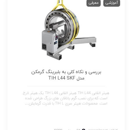
آموزشی
معرفی
بررسی و نکاه کلی به بلبرینگ گرمکن
مدل TIH L44 SKF
هیتر القایی TIH L44 هیتر القایی TIH L44 یک هیتر لارج
است که برای نصب گرم یاتاقان های بزرگ طراحی شده
است. محصولات هیتر سری TIH L با قدرت گرمایش…