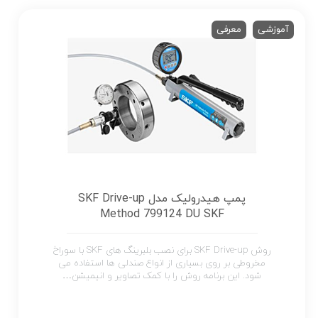
آموزشی
معرفی
پمپ هیدرولیک مدل SKF Drive-up
Method 799124 DU SKF
روش SKF Drive-up برای نصب بلبرینگ های SKF با سوراخ
مخروطی بر روی بسیاری از انواع صندلی ها استفاده می
شود. این برنامه روش را با کمک تصاویر و انیمیشن…