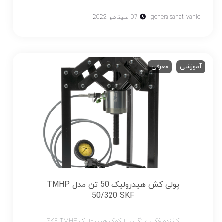
generalsanat_vahid
07 سپتامبر 2022
آموزشی
معرفی
پولی کش هیدرولیک 50 تن مدل TMHP
50/320 SKF
کشنده فکی سنگین با کمک هیدرولیک SKF TMHP