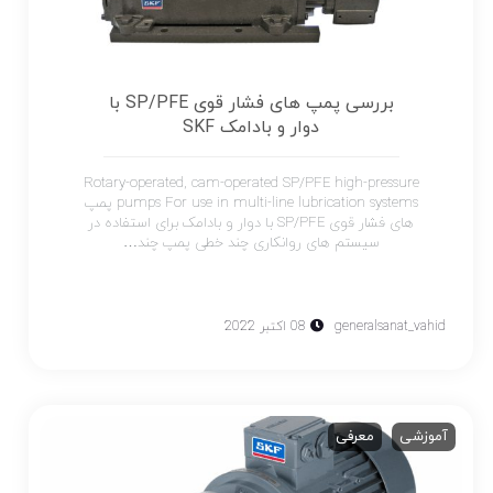
بررسی پمپ های فشار قوی SP/PFE با
دوار و بادامک SKF
Rotary-operated, cam-operated SP/PFE high-pressure
pumps For use in multi-line lubrication systems پمپ
های فشار قوی SP/PFE با دوار و بادامک برای استفاده در
سیستم های روانکاری چند خطی پمپ چند…
generalsanat_vahid
08 اکتبر 2022
آموزشی
معرفی