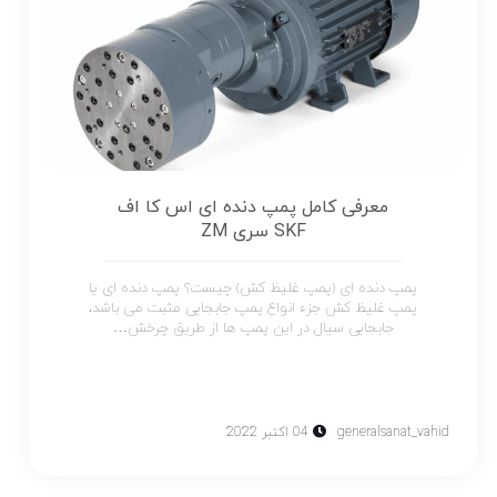
معرفی کامل پمپ دنده ای اس کا اف
SKF سری ZM
پمپ دنده ای (پمپ غلیظ کش) چیست؟ پمپ دنده ای یا
پمپ غلیظ کش جزء انواع پمپ جابجایی مثبت می باشد،
جابجایی سیال در این پمپ ها از طریق چرخش…
generalsanat_vahid
04 اکتبر 2022