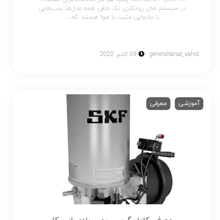
در سیستم های روانکاری تک خطی همه مدل‌ها پمپ‌هایی
با جابجایی مثبت با هوا هستند که…
generalsanat_vahid
09 اکتبر 2022
آموزشی
معرفی