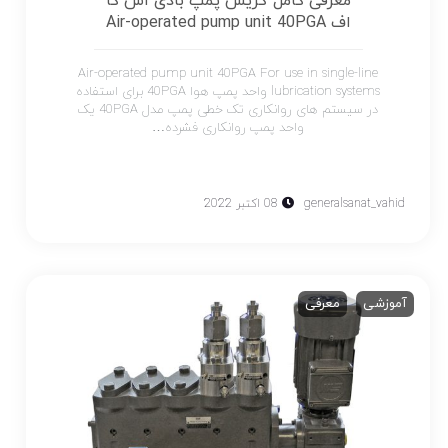
معرفی کامل گریس پمپ بادی اس کا
اف Air-operated pump unit 40PGA
Air-operated pump unit 40PGA For use in single-line
lubrication systems واحد پمپ هوا 40PGA برای استفاده
در سیستم های روانکاری تک خطی پمپ مدل 40PGA یک
واحد پمپ روانکاری فشرده…
generalsanat_vahid
08 اکتبر 2022
آموزشی
معرفی