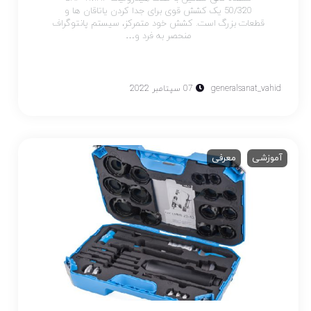
50/320 یک کشش قوی برای جدا کردن یاتاقان ها و
قطعات بزرگ است. کشش خود متمرکز، سیستم پانتوگراف
منحصر به فرد و…
generalsanat_vahid
07 سپتامبر 2022
آموزشی
معرفی