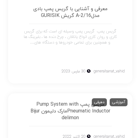
معرفی و آشنایی با گریس پمپ بادی
مدلA-2/16 گریش GURISIK
گریس پمپ گریس پمپ وسیله ای است که برای گریس
کاری و روان کاری انواع یاتاقان ، چرخ دنده ها ، بلبرینگ ها
و همچنین برای تمامی خودروها و دستگاه های…
generalsanat_vahid
30 مارس 2023
آموزشی
معرفی
گریس پمپ Pump System with
Pneumatic Inductorمارک دلیمون Bijur
delimon
generalsanat_vahid
20 اکتبر 2022