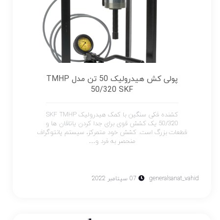
پولی کش هیدرولیک 50 تن مدل TMHP
50/320 SKF
کشنده فکی سنگین با کمک هیدرولیک SKF TMHP
50/320 یک کشش قوی برای جدا کردن یاتاقان ها و
قطعات بزرگ است. کشش خود متمرکز، سیستم پانتوگراف
منحصر به فرد و…
generalsanat_vahid
07 سپتامبر 2022