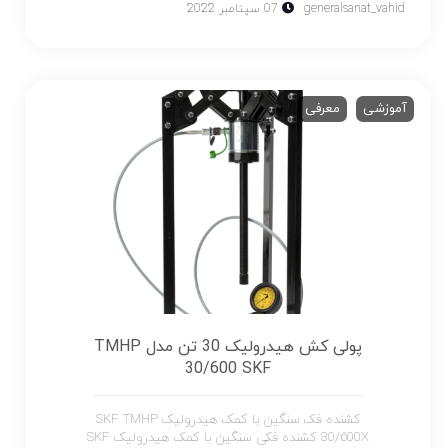
generalsanat_vahid
07 سپتامبر 2022
آموزشی
معرفی
پولی کش هیدرولیک 30 تن مدل TMHP
30/600 SKF
کشنده فک سنگین با کمک هیدرولیک SKF TMHP
30/600X کشنده فکی سنگین با کمک هیدرولیک SKF