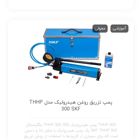
آموزشی
معرفی
پمپ تزریق روغن هیدرولیک مدل THHP
300 SKF
THHP 300 پمپ هیدرولیک THHP 300 300 مگاپاسکال
SKF THHP 300 یک پمپ هیدرولیک با فشار بالا و دستی
است که برای بسیاری از کاربردها با استفاده از روش تزریق