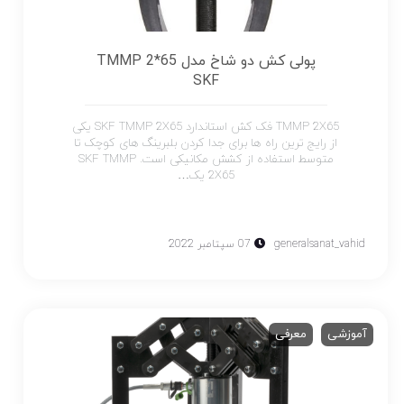
پولی کش دو شاخ مدل TMMP 2*65
SKF
TMMP 2X65 فک کش استاندارد SKF TMMP 2X65 یکی
از رایج ترین راه ها برای جدا کردن بلبرینگ های کوچک تا
متوسط ​​استفاده از کشش مکانیکی است. SKF TMMP
2X65 یک…
generalsanat_vahid
07 سپتامبر 2022
آموزشی
معرفی