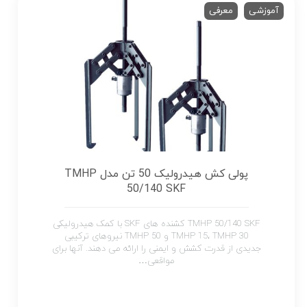
آموزشی
معرفی
پولی کش هیدرولیک 50 تن مدل TMHP
50/140 SKF
TMHP 50/140 SKF کشنده های SKF با کمک هیدرولیکی
TMHP 15، TMHP 30 و TMHP 50 نیروهای ترکیبی
جدیدی از قدرت کشش و ایمنی را ارائه می دهند. آنها برای
مواقعی…