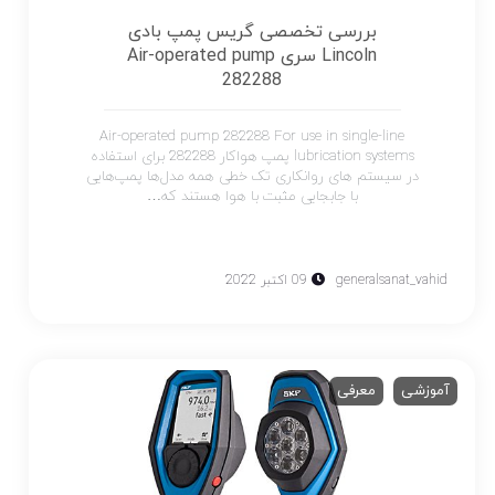
بررسی تخصصی گریس پمپ بادی
Lincoln سری Air-operated pump
282288
Air-operated pump 282288 For use in single-line
lubrication systems پمپ هواکار 282288 برای استفاده
در سیستم های روانکاری تک خطی همه مدل‌ها پمپ‌هایی
با جابجایی مثبت با هوا هستند که…
generalsanat_vahid
09 اکتبر 2022
آموزشی
معرفی