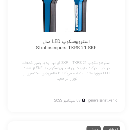
استروبوسکوپ LED مدل
Stroboscopers TKRS 21 SKF
استروبوسکوپ SKF – TKRS 21 آیا نیاز به بازرسی قطعات
در حین حرکت دارید؟ این استروبوسکوپ از SKF از هفت
LED فوق‌العاده استفاده می‌کند تا فلاش‌های مختصری از
نور را فراهم…
generalsanat_vahid
08 سپتامبر 2022
آموزشی
معرفی