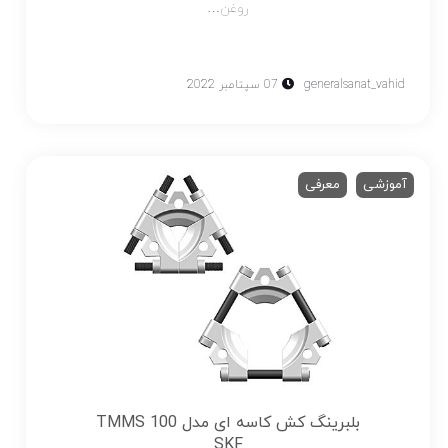
روغن…
generalsanat_vahid
07 سپتامبر 2022
آموزشی
معرفی
بلبرینگ کش کاسه ای مدل TMMS 100
SKF