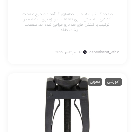
صفحه کشش سه بخش جداسازی کارآمد و صحیح صفحات
کششی سه بخش، سری TMMS، به ویژه برای استفاده در
ترکیب با کشش های سه بازو طراحی شده اند. صفحات
پشت حلقه…
generalsanat_vahid
07 سپتامبر 2022
آموزشی
معرفی