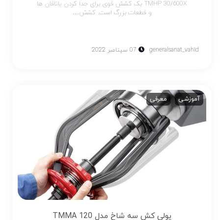
TMHP 30/600X یک کشش قوی برای جدا کردن یاتاقان ها
و قطعات بزرگ است. کشش…
generalsanat_vahid
07 سپتامبر 2022
آموزشی
معرفی
پولی کش سه شاخ مدل TMMA 120