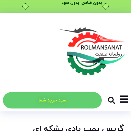
بدون ضامن، بدون سود
سبد خرید شما
گریس پمپ بادی بشکه ای