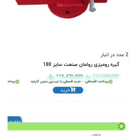
2 عدد در انبار
گیره رومیزی رولمان صنعت سایز 180
131,000,000
﷼
118,470,000
﷼
پرداخت اقساطی
•
خرید قسطی با ترب‌پی بدون کارمزد
پرداخت اقس
خرید
تخفیف!