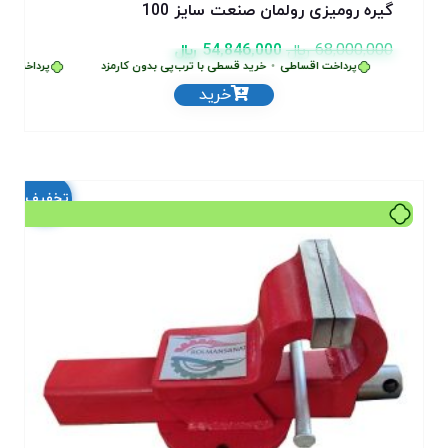
گیره رومیزی رولمان صنعت سایز 100
68,000,000
﷼
54,846,000
﷼
پرداخت اقساطی
•
خرید قسطی با ترب‌پی بدون کارمزد
پرداخت اقس
خرید
تخفیف!