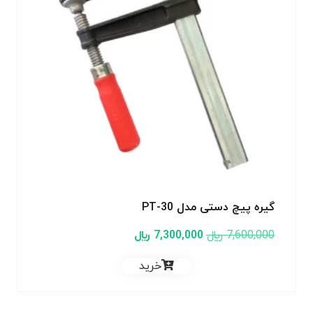
گیره پیچ دستی مدل PT-30
7,600,000
﷼
7,300,000
﷼
خرید