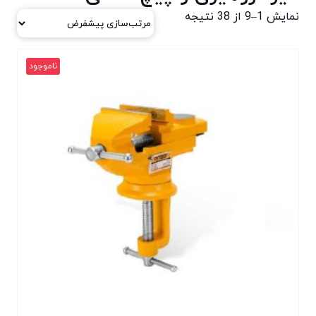
نمایش 1–9 از 38 نتیجه
ناموجود