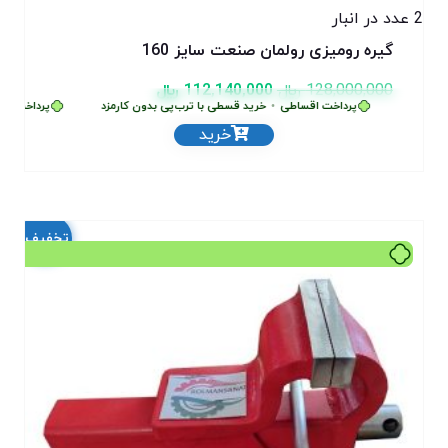
2 عدد در انبار
گیره رومیزی رولمان صنعت سایز 160
128,000,000
﷼
112,140,000
﷼
پرداخت اقساطی
•
خرید قسطی با ترب‌پی بدون کارمزد
پرداخت اقس
خرید
تخفیف!