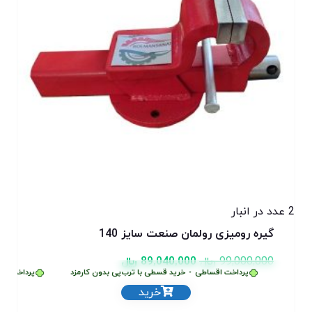
2 عدد در انبار
گیره رومیزی رولمان صنعت سایز 140
99,000,000
﷼
89,040,000
﷼
پرداخت اقساطی
•
خرید قسطی با ترب‌پی بدون کارمزد
پرداخت اقس
خرید