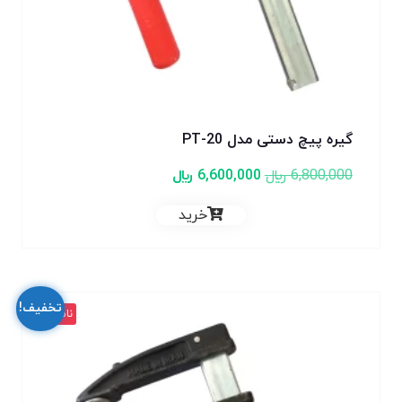
گیره پیچ دستی مدل PT-20
6,800,000
﷼
6,600,000
﷼
خرید
تخفیف!
ناموجود