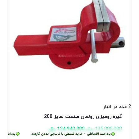
2 عدد در انبار
گیره رومیزی رولمان صنعت سایز 200
135,000,000
﷼
124,940,000
﷼
پرداخت اقساطی
•
خرید قسطی با ترب‌پی بدون کارمزد
پرداخت اقس