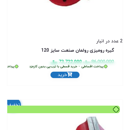
2 عدد در انبار
گیره رومیزی رولمان صنعت سایز 120
86,000,000
﷼
73,722,000
﷼
پرداخت اقساطی
•
خرید قسطی با ترب‌پی بدون کارمزد
پرداخت اقس
خرید
تخفیف!