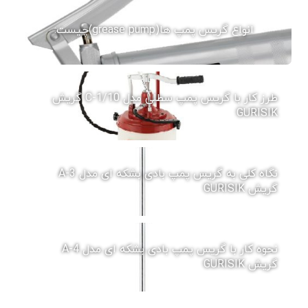
انواع گریس پمپ ها(grease pump)چیست:
طرز کار با گریس پمپ سطلی مدل C-1/10 گریش
GURISIK
نگاه کلی به گریس پمپ بادی بشکه ای مدل A-3
گریش GURISIK
نحوه کار با گریس پمپ بادی بشکه ای مدل A-4
گریش GURISIK