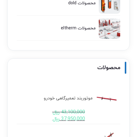
محصولات dold
محصولات eltherm
محصولات
موتوربند تعمیرگاهی خودرو
43,100,000
﷼
37,950,000
﷼