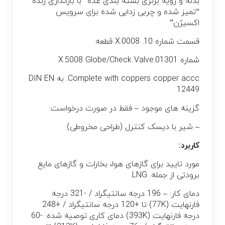
بدنه و رویه برنزی بسته بندی غده “با بارگذاری زنده”
“تمیز شده و چربی زدایی شده برای سرویس
اکسیژن”
قسمت شماره 10. X.0008 قطعه
شماره 01301.X.5008 Globe/Check Valve
Complete with coppers copper accc. به DIN EN
12449
گزینه های موجود – فقط در صورت درخواست:
– شیر با دیسک کنترل (طراحی مخروطی)
کاربرد:
مورد تایید برای گازهای هوا، بخارات و گازهای مایع
برودتی از جمله. LNG.
دمای کار: – 196 درجه سانتیگراد / -321 درجه
فارنهایت (77K) تا +120 درجه سانتیگراد / +248
درجه فارنهایت (393K) دمای کاری توصیه شده: -60