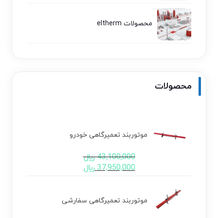
محصولات eltherm
محصولات
موتوربند تعمیرگاهی خودرو
43,100,000
﷼
37,950,000
﷼
موتوربند تعمیرگاهی سفارشی