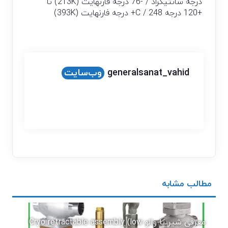
درجه سانتیگراد / -76 درجه فارنهایت (213K) تا
+120 درجه C / 248+ درجه فارنهایت (393K)
generalsanat_vahid
وب‌سایت
مطالب مشابه
معرفی شیر یا والو Cryo retractable assembly (low