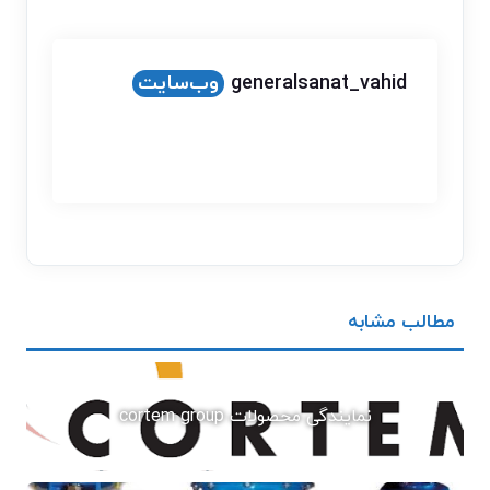
generalsanat_vahid
وب‌سایت
مطالب مشابه
نمایندگی محصولات cortem group