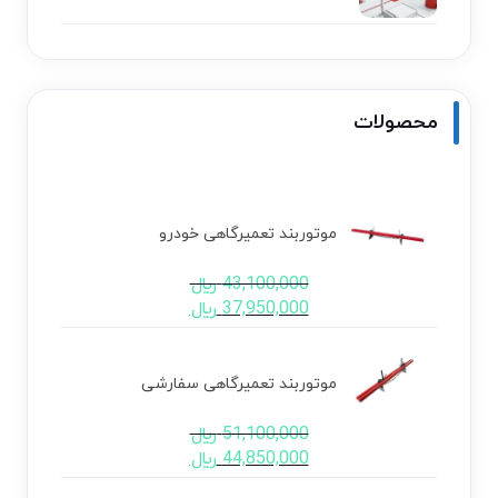
محصولات
موتوربند تعمیرگاهی خودرو
43,100,000
﷼
37,950,000
﷼
موتوربند تعمیرگاهی سفارشی
51,100,000
﷼
44,850,000
﷼