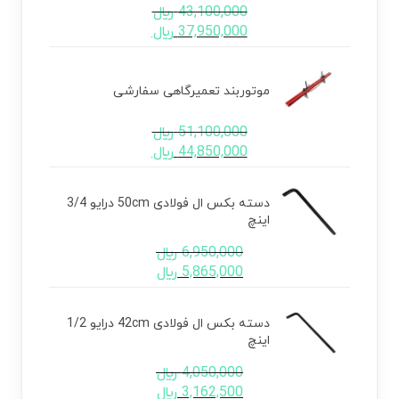
43,100,000
﷼
37,950,000
﷼
موتوربند تعمیرگاهی سفارشی
51,100,000
﷼
44,850,000
﷼
دسته بکس ال فولادی 50cm درایو 3/4
اینچ
6,950,000
﷼
5,865,000
﷼
دسته بکس ال فولادی 42cm درایو 1/2
اینچ
4,050,000
﷼
3,162,500
﷼