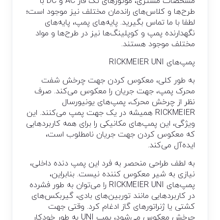
مشخصات مشتری، موتورهای تک فاز AC و DC با
طرح‌ها و کلاس‌های راندمان مختلف نیز موجود است؛
لطفا با ما تماس بگیرید. پایه‌های پمپ، پایه‌های
نگهدارنده پمپ و کوپلینگ‌ها نیز در طرح‌ها و مواد
مختلف موجود هستند.
پمپ‌های RICKMEIER UNI
به طور کلی، معکوس کردن جهت چرخش شفت
محرک پمپ، جهت جریان را معکوس می‌کند. صرف
نظر از چرخش محرک، پمپ‌های یونیورسال
RICKMEIER همیشه در یک جهت پمپ می‌کنند. این
ویژگی، این پمپ‌های مکانیکی را برای همه کاربردهایی
که معکوس کردن جهت جریان نامطلوب است،
ایده‌آل می‌کند.
به لطف طراحی منحصر به فرد این پمپ دنده داخلی،
نیازی به شیر معکوس کننده نیست. بنابراین،
پمپ‌های RICKMEIER UNI را می‌توان به طور فشرده
در کاربردهایی مانند توربین‌های بادی، گیربکس‌های
کشتی یا ژنراتورهای گاز ادغام کرد. وقتی جهت
چرخش معکوس می‌شود، پمپ UNI به طور خودکار