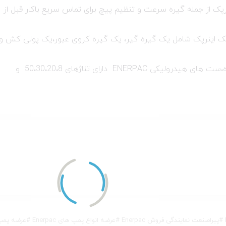
 از جمله گیره سرعت و تنظیم پیچ برای تماس سریع باکار قبل از
اینرپک شامل یک گیره گیر، یک گیره کروی عبور،یک پولی کش و
فولی کش هیدرولیک به طور جداگانه طراحی شده،ست های هیدرولیکی ENERPAC دارای تناژهای 50،30،20،8 و
#
پیراصنعت نمایندگی فروش Enerpac
#
عرضه انواع پمپ های Enerpac
#
عرضه پمپ