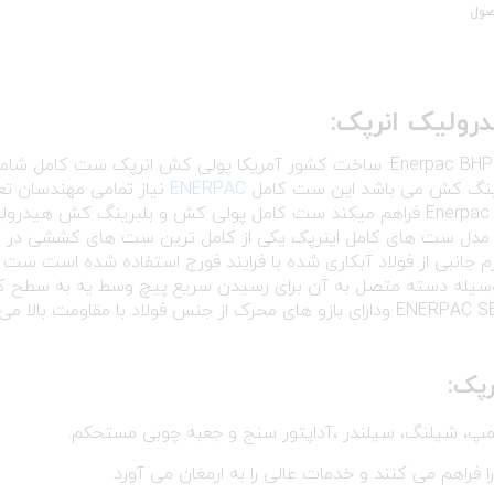
صول
ولیک انرپک
:
ست کامل پولی کش و بلبرینگ کش هیدرولیک انرپکEnerpac BHP: ساخت کشور آمریکا پولی کش انرپک ست کامل شا
رینگ کش می باشد این ست کامل
ENERPAC
نیاز تمامی مهندسان تع
و نگهداری در سراسر صنعت تا حد زیادی Enerpac Master Puller فراهم میکند ست کامل پولی کش و بلبرینگ کش هید
10-20-30-50 تن می باشد این مدل ست های کامل اینرپک یکی از کامل ترین ست های کششی در
زم جانبی از فولاد آبکاری شده با فرایند فورج استفاده شده است ست
وسیله دسته متصل به آن برای رسیدن سریع پیچ وسط یه به سطح کا
قبل از به راه اندازی سیستم هیدرولیکی اینرپک ENERPAC SET BHP ودارای بازو های محرک از جنس فولاد با مقاومت بالا می
رپک
:
پ، شیلنگ، سیلندر ،آداپتور سنج و جعبه چوبی مستحکم.
را فراهم می کنند و خدمات عالی را به ارمغان می آورد.