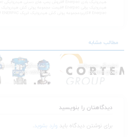
هیدرولیک بادی Enerpac
#
فروش پمپ های دستی هیدرولیکی enerpac
هیدرولیک برقی Enerpac
#
قیمت مجموعه پولی کش هیدرولیک انرپک C
Enerpac
#
کاربردمجموعه پولی کش هیدرولیک انرپک ENERPAC
#
مطالب مشابه
نمایندگی محصولات
نمایندگی محصولات
carraro valvole
cortem group
دیدگاهتان را بنویسید
برای نوشتن دیدگاه باید
وارد بشوید
.