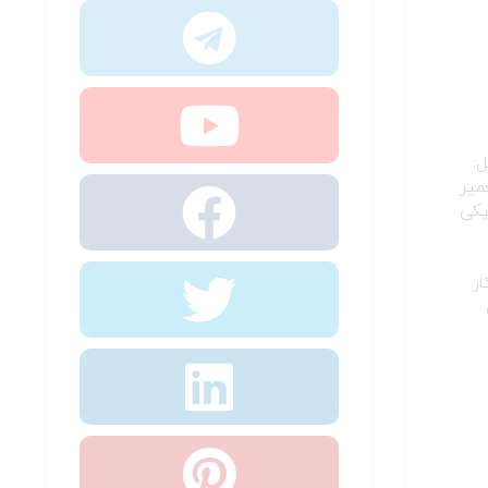
مل:
میر
رولیکی
ر