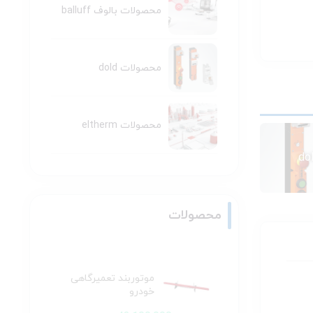
محصولات بالوف balluff
محصولات dold
محصولات eltherm
محصولات
موتوربند تعمیرگاهی
خودرو