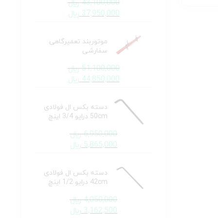
43,100,000
﷼
37,950,000
﷼
موتوربند تعمیرگاهی
سفارشی
51,100,000
﷼
44,850,000
﷼
دسته بکس ال فولادی
50cm درایو 3/4 اینچ
6,950,000
﷼
5,865,000
﷼
دسته بکس ال فولادی
42cm درایو 1/2 اینچ
4,050,000
﷼
3,162,500
﷼