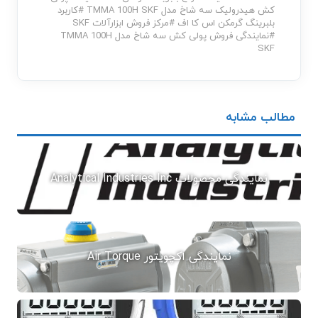
کش هیدرولیک سه شاخ مدل TMMA 100H SKF
#
کاربرد
بلبرینگ گرمکن اس کا اف
#
مرکز فروش ابزارآلات SKF
#
نمایندگی فروش پولی کش سه شاخ مدل TMMA 100H
SKF
مطالب مشابه
نمایندگی محصولات Analytical Industries Inc
نمایندگی اکچویتور Air Torque