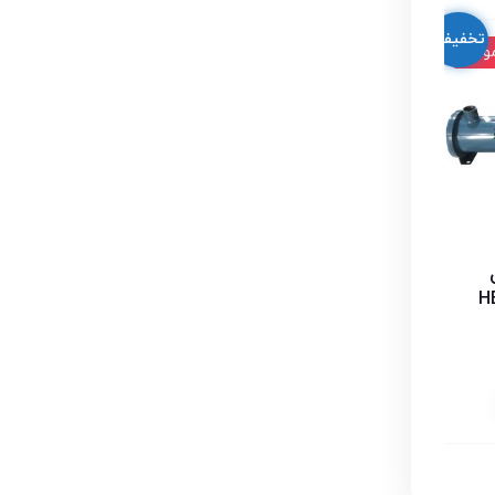
تخفیف!
وجود