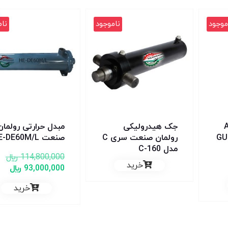
موجود
ناموجود
نام
 مدلA-
جک هیدرولیکی
مبدل حرارتی رولمان
GURISI
رولمان صنعت سری C
صنعت HE-DE60M/L
مدل C-160
114,800,000
﷼
خرید
93,000,000
﷼
خرید