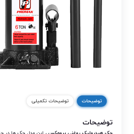
توضیحات
توضیحات تکمیلی
توضیحات
جک هیدرولیک روغنی پرومکس ،
این مدل جک ها در حال