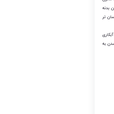
 بدنه
ان تر
بکاری
شدن به