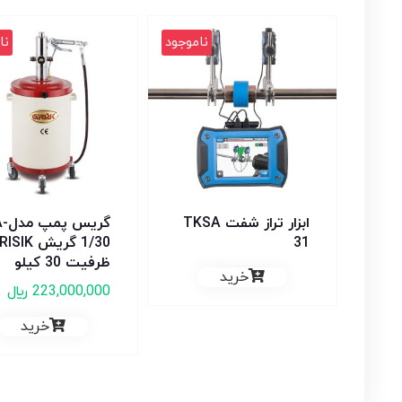
ناموجود
نا
ابزار تراز شفت TKSA
گریس پمپ
31
1/30 گریش K
ظرفیت 30 کیلو
خرید
223,000,000
﷼
خرید