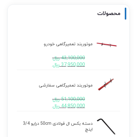
محصولات
موتوربند تعمیرگاهی خودرو
43,100,000
﷼
37,950,000
﷼
موتوربند تعمیرگاهی سفارشی
51,100,000
﷼
44,850,000
﷼
دسته بکس ال فولادی 50cm درایو 3/4
اینچ