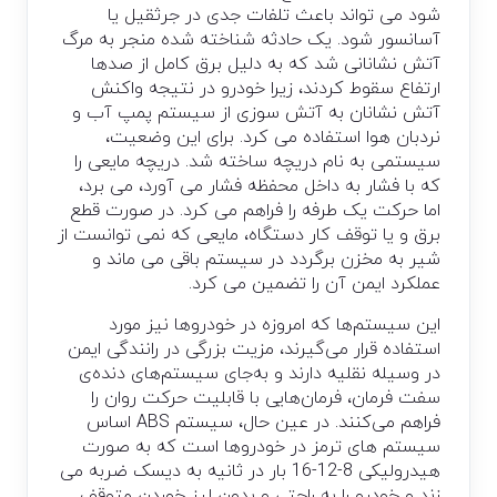
شود می تواند باعث تلفات جدی در جرثقیل یا
آسانسور شود. یک حادثه شناخته شده منجر به مرگ
آتش نشانانی شد که به دلیل برق کامل از صدها
ارتفاع سقوط کردند، زیرا خودرو در نتیجه واکنش
آتش نشانان به آتش سوزی از سیستم پمپ آب و
نردبان هوا استفاده می کرد. برای این وضعیت،
سیستمی به نام دریچه ساخته شد. دریچه مایعی را
که با فشار به داخل محفظه فشار می آورد، می برد،
اما حرکت یک طرفه را فراهم می کرد. در صورت قطع
برق و یا توقف کار دستگاه، مایعی که نمی توانست از
شیر به مخزن برگردد در سیستم باقی می ماند و
عملکرد ایمن آن را تضمین می کرد.
این سیستم‌ها که امروزه در خودروها نیز مورد
استفاده قرار می‌گیرند، مزیت بزرگی در رانندگی ایمن
در وسیله نقلیه دارند و به‌جای سیستم‌های دنده‌ی
سفت فرمان، فرمان‌هایی با قابلیت حرکت روان را
فراهم می‌کنند. در عین حال، سیستم ABS اساس
سیستم های ترمز در خودروها است که به صورت
هیدرولیکی 8-12-16 بار در ثانیه به دیسک ضربه می
زند و خودرو را به راحتی و بدون لیز خوردن متوقف