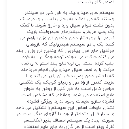
تصویر کافی نیست.
سیستم های هیدرولیک به طور کلی دو سیلندر
هستند که می توانند به راحتی با سیال هیدرولیک
بدون نشت هوا و سیال وارد و خارج شوند. با کمک
یک پمپ عریض، سیلندرهای هیدرولیک باریک
نیرویی را برای فشار دادن چندین تن وزن فراهم می
کنند. یک یا دو سیستم هیدرولیک که بازوهای
جرثقیل های غول پیکری را که چندین تن وزن را بلند
می کنند حرکت می دهند، توجه همگان را به خود
جلب کرده است. این لوله‌های بلند استوانه‌ای تمام
حرکت را به لطف سیال هیدرولیکی انجام می‌دهند
که با فشار دادن پمپ داخل آن را پر می‌کند و با
مزیت کنترل از راه دور و ردپای کوچک، یک شگفتی
طراحی کامل است. به طور کلی از روغن به عنوان
مایع استفاده می شود. همانطور که مشخص است،
فشرده سازی مایعات وجود ندارد. ویژگی فشرده
نشدن مایعات اساس این سیستم را تشکیل می دهد
و بسیار قابل اعتمادتر از هوا یا گازهای دیگر است. در
صورت ایجاد یک سیستم انعطاف پذیر (مکانیسم
فنر)، بهتر است از هر گازی به جای مایع استفاده