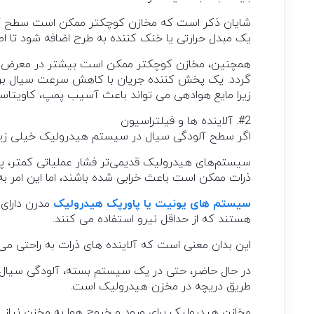
شایان ذکر است که مخازن کوچکتر ممکن است سطح کمتری
یک مبدل حرارتی یا خنک کننده به طرح اضافه شود تا اط
همچنین، مخازن کوچکتر ممکن است بیشتر در معرض کف
گردد. یک پخش کننده جریان با کاهش سرعت سیال برگ
زیرا مایع هوادهی می تواند باعث آسیب پمپ، کاویتاس
#2. آلاینده ها و فیلتراسیون
اگر سطح آلودگی سیال در سیستم هیدرولیک خیلی زیاد ب
سیستم‌های هیدرولیک قدیمی‌تر فشار عملیاتی کمتر، پمپ
ذرات ممکن است باعث خرابی شده باشند، اما این امر ب
سیستم های یونیت یا پاورپک هیدرولیک
مدرن دارای 
هستند که از حداقل نیرو استفاده می کنند.
این بدان معنی است که آلاینده های ذرات به راحتی می توانن
در حال حاضر، حتی در یک سیستم بسته، آلودگی سیال می 
طریق دریچه در مخزن هیدرولیک است.
مخازن هیدرولیک برای ورود و خروج هوا به مخزن نیاز ب