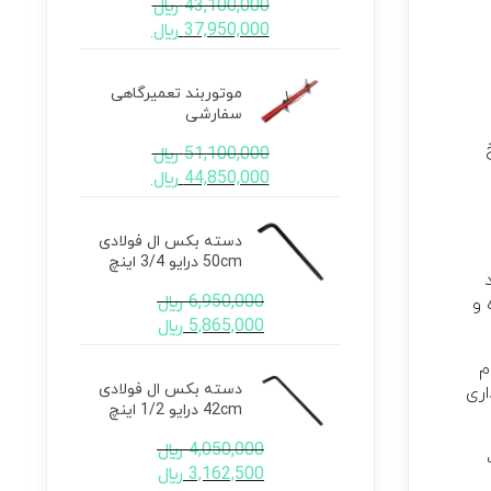
43,100,000
﷼
37,950,000
﷼
موتوربند تعمیرگاهی
سفارشی
51,100,000
﷼
44,850,000
﷼
دسته بکس ال فولادی
50cm درایو 3/4 اینچ
6,950,000
﷼
 و
5,865,000
﷼
م
دسته بکس ال فولادی
اری
42cm درایو 1/2 اینچ
4,050,000
﷼
3,162,500
﷼