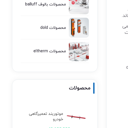
محصولات بالوف balluff
ند.
می
محصولات dold
ت
محصولات eltherm
محصولات
موتوربند تعمیرگاهی
خودرو