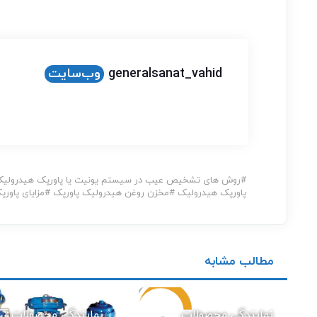
generalsanat_vahid
وب‌سایت
#
روش های تشخیص عیب در سیستم یونیت یا پاورپک هیدرولی
پاورپک هیدرولیک
#
مخزن روغن هیدرولیک پاورپک
#
مزایای پاور
مطالب مشابه
نمایندگی محصولات
نمایندگی محصولات