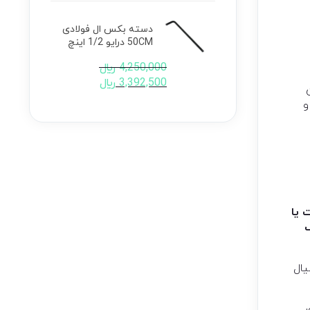
دسته بکس ال فولادی
50CM درایو 1/2 اینچ
4,250,000
﷼
3,392,500
﷼
و
 یا
یال
ر