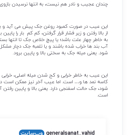
چندان عجیب و نادر هم نیست، به انتها نرسیدن بازوی ج
این عیب در صورت کمبود روغن جک پیش می آید و برا
از بالا رفتن و زیر فشار قرار گرفتن، کم کم بار را پایین
به خاطر چهار علت باشد؛ یا پیچ خلاص جک تا انتها بست
آب بند ها خراب شده باشند و یا تلمبه جک دچار مشکل
شود. یعنی میله جک به سختی بالا و پایین برود.
این عیب به خاطر خرابی و کج شدن میله اصلی، خرابی ت
کاسه نمد ها و… است. اما عیب آخر نیز ممکن است در 
شود، جک حالت اسفنجی دارد. یعنی بالا و پایین رفتن
است.
generalsanat_vahid
وب‌سایت