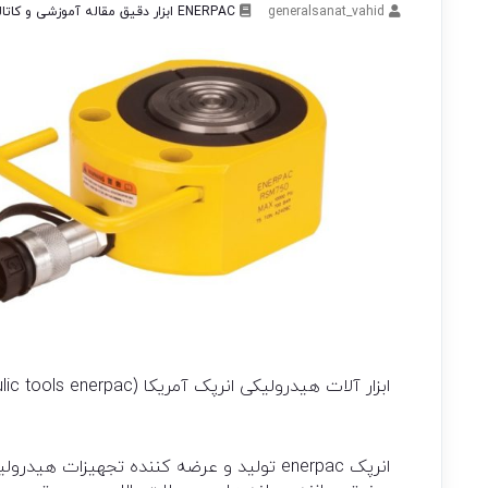
generalsanat_vahid
ENERPAC
ابزار دقیق
مقاله آموزشی و کاتا
ابزار آلات هیدرولیکی انرپک آمریکا (hydraulic tools enerpac) :
انرپک enerpac تولید و عرضه کننده تجهیزات 