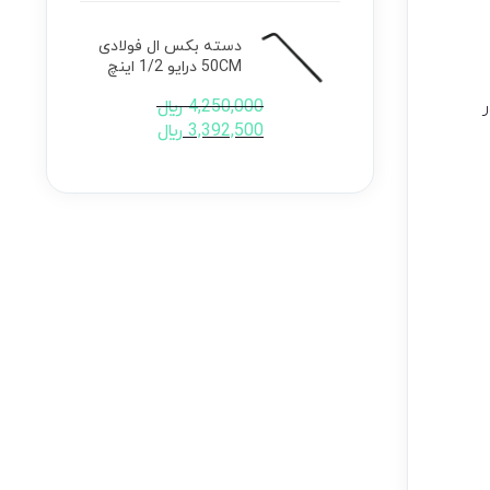
دسته بکس ال فولادی
50CM درایو 1/2 اینچ
4,250,000
﷼
3,392,500
﷼