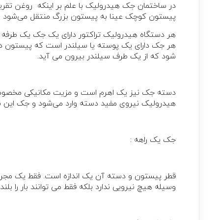
در ساختمان جک هیدرولیک با علم بر اینکه روغن تقریبا ت
پیستون کوچک عینا به پیستون بزرگ منتقل می‌شود و آنر
هر جک دارای يک پوسته يا سيلندر است که پيستون د
شود که از يک طرف سيلندر بيرون می آيد.
دسته جک نیز یک اهرم است و مزیت مکانیکی مخصوص به
هیدرولیک نیروی مفید دسته وارد می‌شود و جک این نیر
جک يک راهه :
قطر پيستون و دسته آن يک اندازه است. فقط يک مجرا د
وسيله هيچ نيرويی ندارد بلکه فقط می توانند بار را بلند 