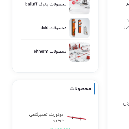
ر
محصولات بالوف balluff
طرفه
می
محصولات dold
محصولات eltherm
محصولات
دن
موتوربند تعمیرگاهی
خودرو