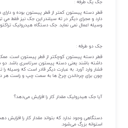
جک يک طرفه :
قطر دسته پيستون کمتر از قطر پيستون بوده و دارای د
دارد و مجرای ديگر در ته سيلندر.اين جک نيز فقط مي توا
وسيله اعمال نمی نمايد. جک دستگاه هيدروليک تراکتور
جک دو طرفه :
قطر دسته پيستون کوچکتر از قطر پيستون است. ممک
داشته باشند يعنی دسته پيستون سرتاسری باشد. دو مج
فشار وارد آورد. به عبارت ديگر قادر است که وسيله را
چون برای چرخاندن چرخ ها به سمت چپ و راست هر دو، ب
آیا جک هیدرولیک مقدار کار را افزایش می‌دهد؟
دستگاهی وجود ندارد که بتواند مقدار کار را افزایش ده
استوانه بزرگ می‌شود.