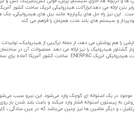
پ ها و دریچه ها، اجزای سیستم، پرس، فولی کش،بلبرینگ کش و ابزا
ر بتن ارائه می دهد.ابزارآلات هیدرولیکی انرپک ساخت کشور آمریکا
است . این نیز راه حل های یکپارچه مانند بیل های هیدرولیکی، جک ه
دپرداز و سیستم های بلند مدت همزمان را فراهم می کند.
انرپک ENERPAC راه حل های سفارشی را هم پوشش می دهد، از جمله ترکیبی از هیدرولیک، تولیدات
چار گشتاور هیدرولیک را نیز ارائه می دهد. محصولات آن در ساختمان
و استادیوم ها و زیرساخت ها استفاده می شود ابزار آلات هیدرولیکی انرپک ENERPAC ساخت کشور آمریکا آماده 
موجود در یک استوانه ای کوچک وارد می‌شود. این نیرو سبب می‌شو
روغن به پیستون استوانه فشار وارد میکند و باعث بلند شدن بار روی
رثقیل ، و دیگر ماشین ها نیز چنین می‌باشد که در عین سادگی ، کار