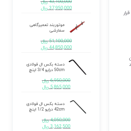
43,100,000
﷼
37,950,000
﷼
رار
موتوربند تعمیرگاهی
سفارشی
51,100,000
﷼
44,850,000
﷼
دسته بکس ال فولادی
50cm درایو 3/4 اینچ
6,950,000
﷼
5,865,000
﷼
دسته بکس ال فولادی
42cm درایو 1/2 اینچ
4,050,000
﷼
3,162,500
﷼