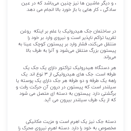
، و دیگر ماشین ها نیز چنین می‌باشد که در عین
سادگی ، کار هایی با باز خورد بالا انجام می دهد.
در ساختمان جک هیدرولیک با علم بر اینکه روغن
تقریبا تراکم ناپذیر است و نیروی وارد بر خود را
منتقل می‌کند، فشار وارد بر پیستون کوچک عینا به
پیستون بزرگ منتقل می‌شود و آنرا به طرف بالا
می‌راند.
هر دستگاه هيدروليک تراکتور دارای يک جک يک
طرفه است. جک های هيدروليکی از ۳ نوع اند. يک
راهه يک طرفه و دو طرفه هر جک دارای يک پوسته يا
سيلندر است که پيستون در درون آن حرکت رفت و
برگشتی دارد. پيستون به دسته ای متصل می شود
که از يک طرف سيلندر بيرون می آيد.
دسته جک نیز یک اهرم است و مزیت مکانیکی
مخصوص به خود را دارد. دسته اهرم نیروی محرک را