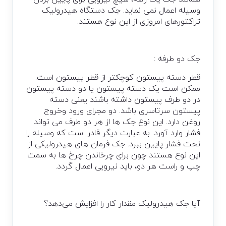
وسيله اعمال نمی نمايد. جک دستگاه هيدروليک
تراکتورهای امروزی از اين نوع هستند.
جک دو طرفه :
قطر دسته پيستون کوچکتر از قطر پيستون است.
ممکن است يک دسته پيستون يا دو دسته پيستون
در دو طرف پيستون داشته باشند يعنی دسته
پيستون سرتاسری باشد. دو مجرای ورود وخروج
روغن دارد. این نوع جک ها از هر دو طرف می تواند
فشار وارد آورد. به عبارت ديگر قادر است که وسيله را
تحت فشار پايين ببرد. جک فرمان های هيدروليکی از
اين نوع هستند چون برای چرخاندن چرخ ها به سمت
چپ و راست هر دو، بايد نيرويی اعمال گردد.
آیا جک هیدرولیک مقدار کار را افزایش می‌دهد؟