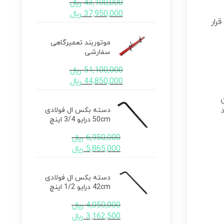
43,100,000
﷼
37,950,000
﷼
رار
موتوربند تعمیرگاهی
سفارشی
51,100,000
﷼
44,850,000
﷼
دسته بکس ال فولادی
50cm درایو 3/4 اینچ
6,950,000
﷼
5,865,000
﷼
دسته بکس ال فولادی
42cm درایو 1/2 اینچ
4,050,000
﷼
3,162,500
﷼