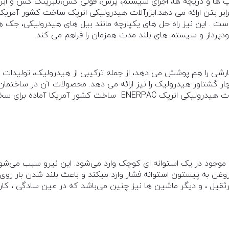
پ ها و دریچه ها، اجزای سیستم، پرس، فولی کش،بلبرینگ کش و ابزا
ر بتن ارائه می دهد.ابزارآلات هیدرولیکی انرپک ساخت کشور آمریکا
است . این نیز راه حل های یکپارچه مانند بیل های هیدرولیکی، جک ه
دپرداز و سیستم های بلند مدت همزمان را فراهم می کند.
انرپک ENERPAC راه حل های سفارشی را هم پوشش می دهد، از جمله ترکیبی از هیدرولیک، تولیدات
چار گشتاور هیدرولیک را نیز ارائه می دهد. محصولات آن در ساختمان
و استادیوم ها و زیرساخت ها استفاده می شود ابزار آلات هیدرولیکی انرپک ENERPAC ساخت کشور آمریکا آماده 
موجود در یک استوانه ای کوچک وارد می‌شود. این نیرو سبب می‌شو
روغن به پیستون استوانه فشار وارد میکند و باعث بلند شدن بار روی
رثقیل ، و دیگر ماشین ها نیز چنین می‌باشد که در عین سادگی ، کار