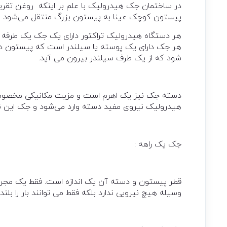
در ساختمان جک هیدرولیک با علم بر اینکه روغن تقریبا ت
پیستون کوچک عینا به پیستون بزرگ منتقل می‌شود و آنر
هر جک دارای يک پوسته يا سيلندر است که پيستون د
شود که از يک طرف سيلندر بيرون می آيد.
دسته جک نیز یک اهرم است و مزیت مکانیکی مخصوص به
هیدرولیک نیروی مفید دسته وارد می‌شود و جک این نیر
جک يک راهه :
قطر پيستون و دسته آن يک اندازه است. فقط يک مجرا د
وسيله هيچ نيرويی ندارد بلکه فقط می توانند بار را بلند 