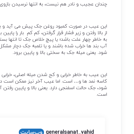
چندان عجیب و نادر هم نیست، به انتها نرسیدن بازوی ج
این عیب در صورت کمبود روغن جک پیش می آید و برا
از بالا رفتن و زیر فشار قرار گرفتن، کم کم بار را پایین
به خاطر چهار علت باشد؛ یا پیچ خلاص جک تا انتها بست
آب بند ها خراب شده باشند و یا تلمبه جک دچار مشکل
شود. یعنی میله جک به سختی بالا و پایین برود.
این عیب به خاطر خرابی و کج شدن میله اصلی، خرابی ت
کاسه نمد ها و… است. اما عیب آخر نیز ممکن است در 
شود، جک حالت اسفنجی دارد. یعنی بالا و پایین رفتن
است.
generalsanat_vahid
وب‌سایت