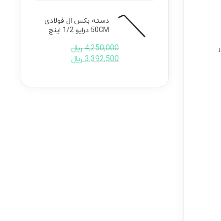
دسته بکس ال فولادی
50CM درایو 1/2 اینچ
4,250,000
﷼
3,392,500
﷼