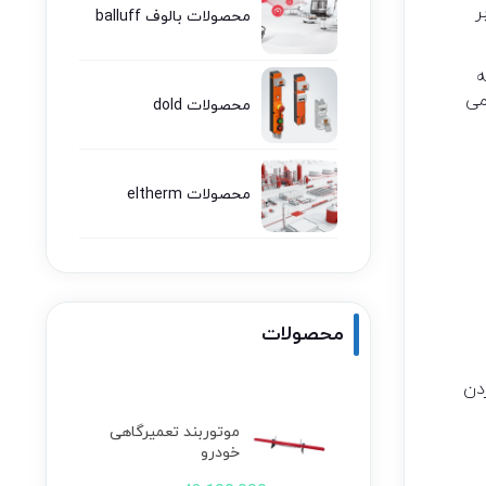
ر
محصولات بالوف balluff
طرفه
می
محصولات dold
محصولات eltherm
محصولات
دن
موتوربند تعمیرگاهی
خودرو