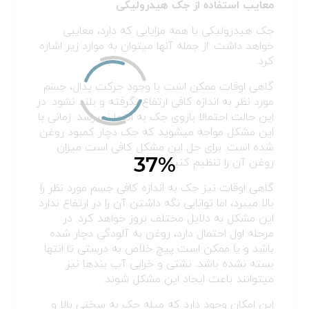
معایب استفاده از جک هیدرولیکی
جک هیدرولیکی با همه مزایایی که دارد، معایبی
خواهد داشت. از جمله آنها می‎توان به موارد زیر اشاره
کرد:
گاهی اوقات ممکن است با وجود حرکت پدال، جسم
مورد نظر به اندازه کافی ارتفاع نگرفته و بلند نشود. در
این حالت احتمالا بازوی جک به انتها نمی‎رسد. زمانی با
این مشکل مواجه می‎شوید که جک دچار کمبود روغن
شده است. برای حل این مشکل کافی است میزان
روغن آن را تنظیم کنید.
گاهی اوقات نیز جک به اندازه کافی جسم مورد نظر را
بالا می‎برد، اما توانایی نگه داشتن آن را در ارتفاع ندارد.
این مشکل به دلایل مختلف بروز خواهد کرد. در
مرحله اول احتمال دارد، روغن به آلودگی دچار شده
باشد و یا ممکن است پیچ خلاص به درستی تا انتها
بسته نشده باشد. نشتی و خرابی آب بند‌ها نیز
می‎توانند باعث ایجاد این مشکل شوند.
این امکان وجود دارد که میله جک به سختی بالا و