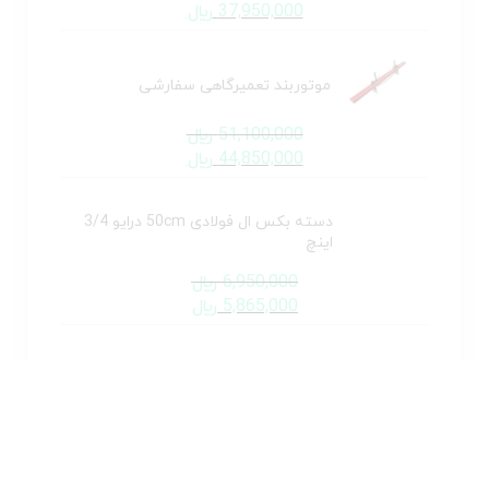
37,950,000
﷼
موتوربند تعمیرگاهی سفارشی
51,100,000
﷼
44,850,000
﷼
دسته بکس ال فولادی 50cm درایو 3/4
اینچ
6,950,000
﷼
5,865,000
﷼
دسته بکس ال فولادی 42cm درایو 1/2
اینچ
4,050,000
﷼
3,162,500
﷼