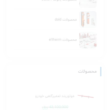
محصولات dold
محصولات eltherm
محصولات
موتوربند تعمیرگاهی خودرو
43,100,000
﷼