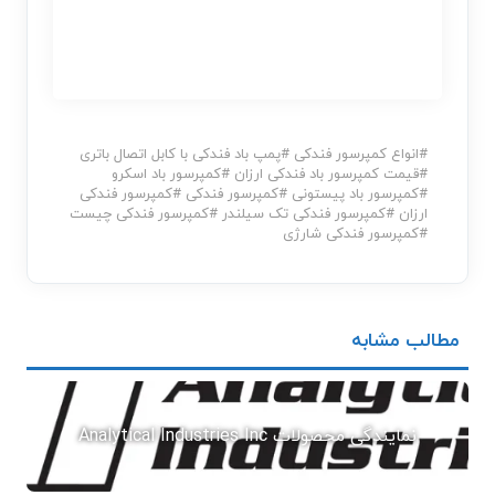
#
انواع کمپرسور فندکی
#
پمپ باد فندکی با کابل اتصال باتری
#
قیمت کمپرسور باد فندکی ارزان
#
کمپرسور باد اسکرو
#
کمپرسور باد پیستونی
#
کمپرسور فندکی
#
کمپرسور فندکی
ارزان
#
کمپرسور فندکی تک سیلندر
#
کمپرسور فندکی چیست
#
کمپرسور فندکی شارژی
مطالب مشابه
نمایندگی محصولات Analytical Industries Inc