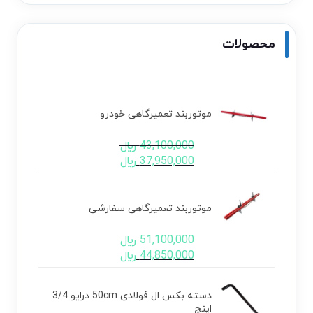
محصولات
موتوربند تعمیرگاهی خودرو
43,100,000
﷼
37,950,000
﷼
موتوربند تعمیرگاهی سفارشی
51,100,000
﷼
44,850,000
﷼
دسته بکس ال فولادی 50cm درایو 3/4
اینچ