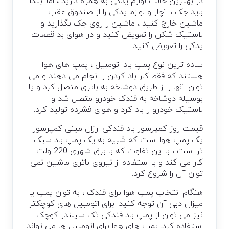
در بهترین حالت لوازم یدکی به همراه دارید ، اما ابتدا
باید جک ، آچار و لوازم یدکی را از صندوق عقب
ماشین خارج کنید ، ماشین را روی جک بگذارید و
لاستیک شکن را تعویض کنید و در هوای بد قطعات
یدکی را تعویض کنید.
ساده ترین نوع پمپ باد اتومبیل ، پمپ های هوا
هستند که فقط کار باد کردن را انجام می دهند و می
توان آنها را از طریق دوشاخه به باتری متصل کرد و یا
بوسیله دوشاخه به فندک خودرو متصل شد و
لاستیک خودرو را باد کرد و هوای فشرده تولید کرد.
قیمت روز کمپرسور باد فندکی ارزان مینی کمپرسور
یک پمپ هوا است که شبیه به یک پمپ باد سبک
تر است ، با این تفاوت که با برق شهری 220 ولت
کار می کند و با استفاده از نیروی باتری ماشین نمی
توان آن را شروع کرد.
هنگام انتخاب پمپ هوا برای فندک ، به توان پمپ یا
میزان دبی آن توجه کنید. برای اتومبیل های کوچکتر
نیز می توان از پمپ باد فندکی تک سیلندر کوچک
استفاده کرد. پمپ های هوا برای اتومبیل ها می تواند