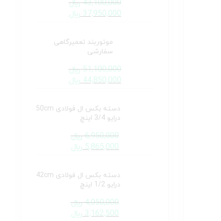
43,100,000
﷼
37,950,000
﷼
موتوربند تعمیرگاهی
سفارشی
51,100,000
﷼
44,850,000
﷼
دسته بکس ال فولادی
50cm درایو 3/4 اینچ
6,950,000
﷼
5,865,000
﷼
دسته بکس ال فولادی
42cm درایو 1/2 اینچ
4,050,000
﷼
3,162,500
﷼