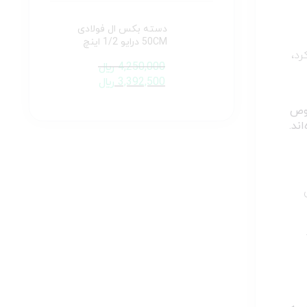
دسته بکس ال فولادی
50CM درایو 1/2 اینچ
رد،
4,250,000
﷼
3,392,500
﷼
صوص
ند.