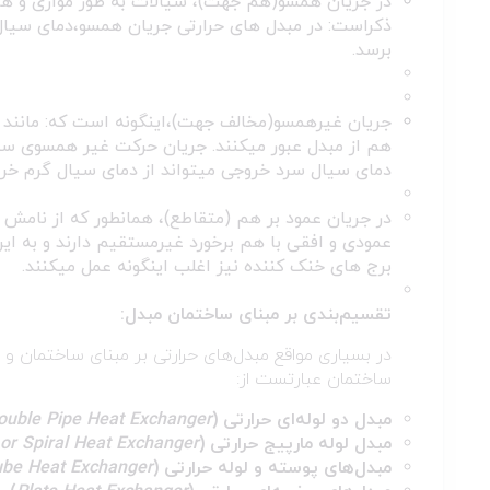
در جریان همسو(هم جهت)، سیالات به طور موازی و هم
ذکراست: در مبدل های حرارتی جریان همسو،دمای سیال
برسد.
جریان غیرهمسو(مخالف جهت)،اینگونه است که: مانند 
هم از مبدل عبور میکنند. جریان حرکت غیر همسوی سیا
دمای سیال سرد خروجی میتواند از دمای سیال گرم خرو
در جریان عمود بر هم (متقاطع)، همانطور که از نامش
عمودی و افقی با هم برخورد غیرمستقیم دارند و به ای
برج های خنک کننده نیز اغلب اینگونه عمل میکنند.
تقسیم‌بندی بر مبنای ساختمان مبدل:
در بسیاری مواقع مبدل‌های حرارتی بر مبنای ساختمان و 
ساختمان عبارتست از:
مبدل دو لوله‌ای حرارتی (
ouble Pipe Heat Exchanger
مبدل لوله مارپیج حرارتی (
 or Spiral Heat Exchanger
مبدل‌های پوسته و لوله حرارتی (
ube Heat Exchanger