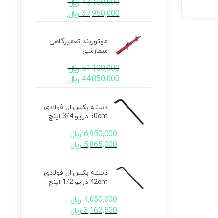
43,100,000
﷼
37,950,000
﷼
موتوربند تعمیرگاهی
سفارشی
51,100,000
﷼
44,850,000
﷼
دسته بکس ال فولادی
50cm درایو 3/4 اینچ
6,950,000
﷼
5,865,000
﷼
دسته بکس ال فولادی
42cm درایو 1/2 اینچ
4,050,000
﷼
3,162,500
﷼