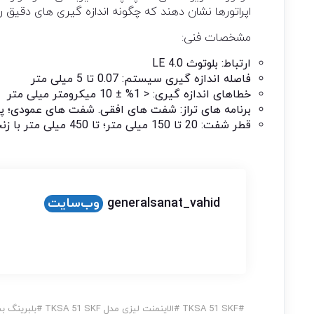
اپراتورها نشان دهند که چگونه اندازه گیری های دقیق را
مشخصات فنی:
ارتباط: بلوتوث 4.0 LE
فاصله اندازه گیری سیستم: 0.07 تا 5 میلی متر
خطاهای اندازه گیری: < 1% ± 10 میکرومتر میلی متر
برنامه های تراز: شفت های افقی. شفت های عمودی؛ پا
قطر شفت: 20 تا 150 میلی متر؛ تا 450 میلی متر با زنجیر کششی (شامل) میلی متر
generalsanat_vahid
وب‌سایت
#
TKSA 51 SKF
#
الاینمنت لیزی مدل TKSA 51 SKF
#
بلبرینگ ب