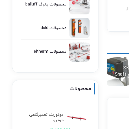
محصولات بالوف balluff
ل
محصولات dold
محصولات eltherm
نت لیزری SKF
Shaft 
محصولات
موتوربند تعمیرگاهی
خودرو