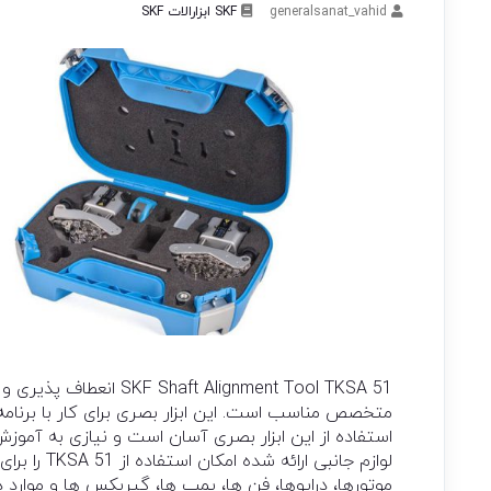
generalsanat_vahid
SKF
ابزارالات SKF
t Alignment Tool TKSA 51
استفاده از این ابزار بصری آسان است و نیازی به آموزش
لوازم جانبی
موتورها، درایوها، فن ها، پمپ ها، گیربکس ها و موارد 